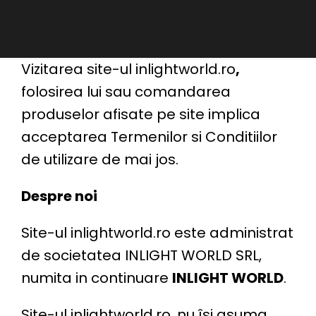
Skip
to
Toggle
content
Naviga
Vizitarea site-ul
inlightworld.ro
,
folosirea lui sau comandarea
produselor afisate pe site implica
acceptarea Termenilor si Conditiilor
de utilizare de mai jos.
Despre noi
Site-ul inlightworld.ro este administrat
de societatea INLIGHT WORLD SRL,
numita in continuare
INLIGHT WORLD
.
Site-ul inlightworld.ro, nu îsi asuma