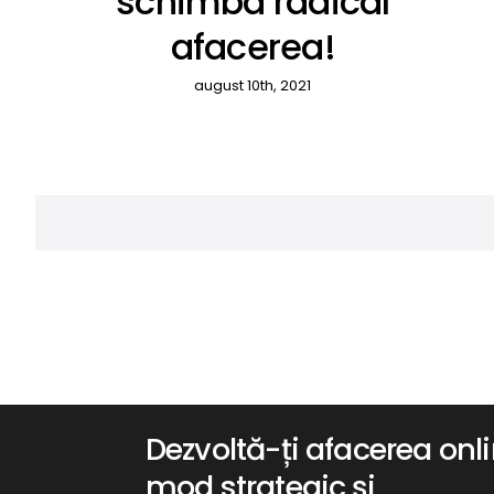
schimba radical
afacerea!
august 10th, 2021
Dezvoltă-ți afacerea onli
mod strategic și