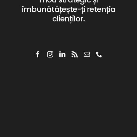
îmbunătățește-ți retenția
clienților.
Servicii
Portofoliu
Blog
Cariere